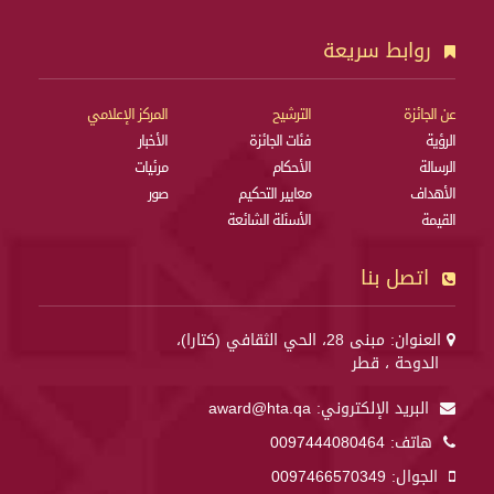
روابط سريعة
عن الجائزة
الترشيح
المركز الإعلامي
الرؤية
فئات الجائزة
الأخبار
الرسالة
الأحكام
مرئيات
الأهداف
معايير التحكيم
صور
القيمة
الأسئلة الشائعة
اتصل بنا
العنوان: مبنى 28، الحي الثقافي (كتارا)،
الدوحة ، قطر
البريد الإلكتروني:
award@hta.qa
هاتف:
0097444080464
الجوال:
0097466570349