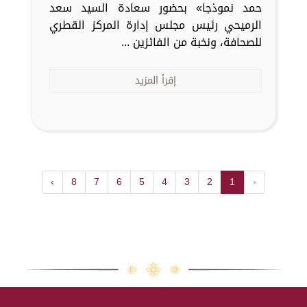
حمد نموذجا» بحضور سعادة السيد سعد
الرميحي رئيس مجلس إدارة المركز القطري
للصحافة، ونخبة من الفائزين ...
إقرأ المزيد
›
8
7
6
5
4
3
2
1
‹