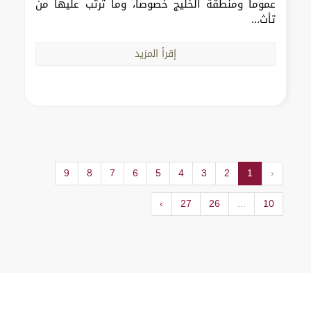
عموماً ومنطقة الخليج خصوصاً، وما ترتب عليها من
تأث...
إقرأ المزيد
9
8
7
6
5
4
3
2
1
‹
›
27
26
...
10