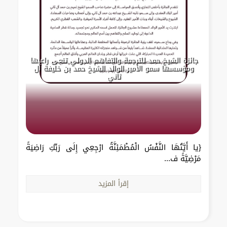
جائزة الشيخ حمد للترجمة والتفاهم الدولي تنعى راعيها
ومؤسسها سمو الأمير الوالد الشيخ حمد بن خليفة آل
ثاني
{يا أَيَّتُهَا النَّفْسُ الْمُطْمَئِنَّةُ ارْجِعِي إِلَى رَبِّكِ رَاضِيَةً
مَرْضِيَّةً ف...
إقرأ المزيد