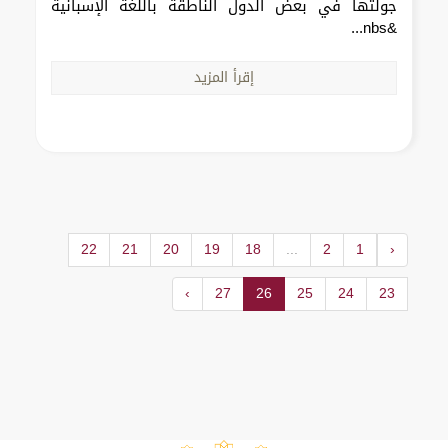
جولتها في بعض الدول الناطقة باللغة الإسبانية
&nbs...
إقرأ المزيد
22
21
20
19
18
...
2
1
‹
›
27
26
25
24
23