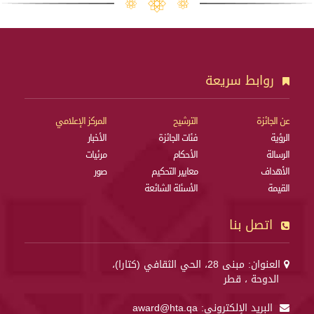
روابط سريعة
عن الجائزة
الترشيح
المركز الإعلامي
الرؤية
فئات الجائزة
الأخبار
الرسالة
الأحكام
مرئيات
الأهداف
معايير التحكيم
صور
القيمة
الأسئلة الشائعة
اتصل بنا
العنوان: مبنى 28، الحي الثقافي (كتارا)،
الدوحة ، قطر
البريد الإلكتروني:
award@hta.qa