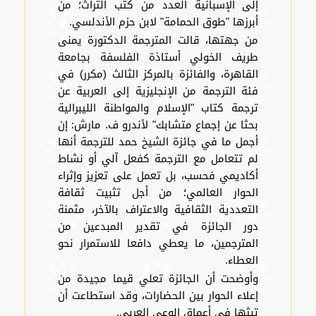
إلى الإسبانية العدد من كتب التراث؛ من
أبرزها "طوق الحمامة" لابن حزم الأندلسي.
من جهتها، قالت المترجمة الدكتورة يمنى
طريف الخولي أستاذة الفلسفة بجامعة
القاهرة، والفائزة بالمركز الثالث (مكرر) في
فئة الترجمة من الإنجليزية إلى العربية عن
ترجمة كتاب "الإسلام والمواطنة الليبرالية
بحثا عن إجماع متشابك" لأندرو ف. مارش: إن
أجمل ما في جائزة الشيخ حمد للترجمة أنها
لم تتعامل مع الترجمة كفعل آلي أو نشاط
أكاديمي فحسب، بل تعمل على تعزيز وإثراء
الحوار العالمي؛ من أجل تثبيت ثقافة
التعددية الثقافية والاعتراف بالآخر، مثمنة
دور الجائزة في تقدير المبدعين من
المترجمين، ما يعطي دافعا للاستمرار نحو
العطاء.
وأوضحت أن الجائزة تعلي قيما مجيدة من
إعلاء الحوار بين الحضارات، وقد استطاعت أن
تبثها في أعماق الوعي العربي.