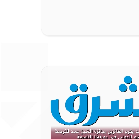
 يكرم الفائزين بجائزة الشيخ حمد للترجمة
هم الدولي في دورتها التاسعة