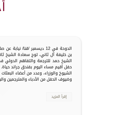
أ
الدوحة في 12 ديسمبر /قنا/ نياب
بن خليفة آل ثاني، توج سعادة الشيخ ثاني
حفل أقيم مساء اليوم بفندق جراند حياة.
الشيوخ والوزراء، وعدد من أعضاء البعثات 
وضيوف الحفل من الأدباء والمترجمين والبا
إقرأ المزيد