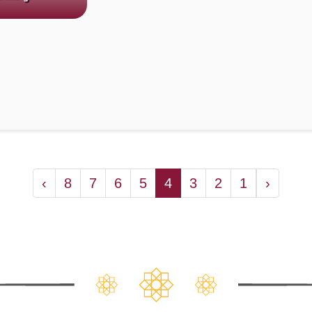
›
8
7
6
5
4
3
2
1
‹