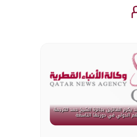
 يكرم الفائزين بجائزة الشيخ حمد للترجمة
هم الدولي في دورتها التاسعة