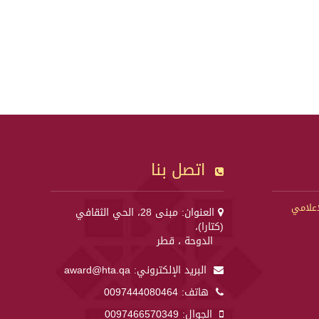
اتصل بنا
إعلامي
العنوان: مبنى 28، الحي الثقافي
(كتارا)،
الدوحة ، قطر
البريد الإلكتروني:
award@hta.qa
هاتف:
0097444080464
الجوال:
0097466570349